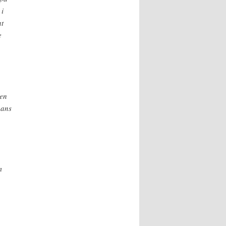
 i
at
e
.
nen
hans
m