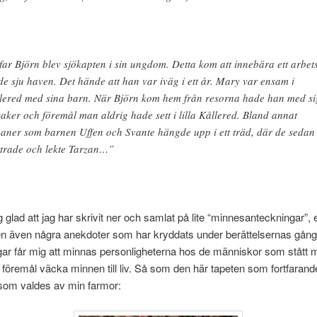
far Björn blev sjökapten i sin ungdom. Detta kom att innebära ett arbets
de sju haven. Det hände att han var iväg i ett år. Mary var ensam i
lered med sina barn. När Björn kom hem från resorna hade han med si
saker och föremål man aldrig hade sett i lilla Kållered. Bland annat
aner som barnen Uffen och Svante hängde upp i ett träd, där de sedan
ttrade och lekte Tarzan…”
g glad att jag har skrivit ner och samlat på lite “minnesanteckningar”, 
en även några anekdoter som har kryddats under berättelsernas gån
ar får mig att minnas personligheterna hos de människor som stått m
 föremål väcka minnen till liv. Så som den här tapeten som fortfarand
 som valdes av min farmor: