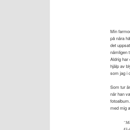
Min farmor
på nära hå
det uppsat
nämligen t
Aldrig har
hjälp av b
som jag i d
Som tur är
när han va
fotoalbum.
med mig av
“Ma
Ekd