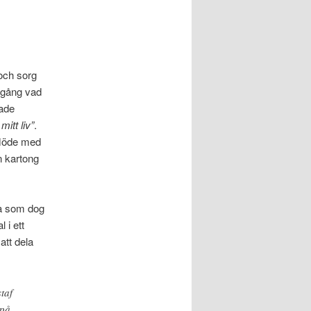
och sorg
rtgång vad
hade
itt liv”
.
 flöde med
n kartong
pa som dog
 i ett
att dela
taf
 på