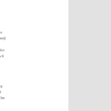
ns
milj
dor
och
ng
å
 Om