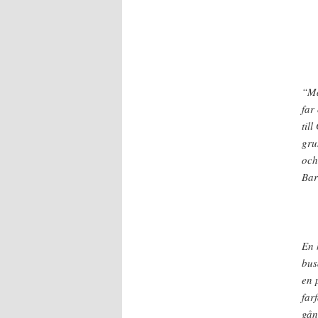
“Ma
far
til
gru
och
Bar
En 
bus
en 
far
gån