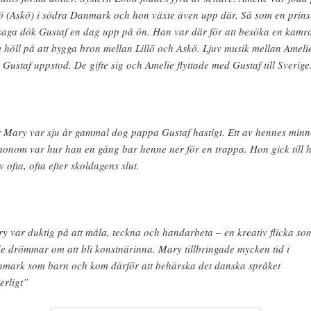
lö (Askö) i södra Danmark och hon växte även upp där. Så som en prins
saga dök Gustaf en dag upp på ön. Han var där för att besöka en kamr
 höll på att bygga bron mellan Lillö och Askö. Ljuv musik mellan Ameli
 Gustaf uppstod. De gifte sig och Amelie flyttade med Gustaf till Sverige
 Mary var sju år gammal dog pappa Gustaf hastigt. Ett av hennes min
honom var hur han en gång bar henne ner för en trappa. Hon gick till 
v ofta, ofta efter skoldagens slut.
y var duktig på att måla, teckna och handarbeta – en kreativ flicka so
e drömmar om att bli konstnärinna. Mary tillbringade mycken tid i
mark som barn och kom därför att behärska det danska språket
erligt”