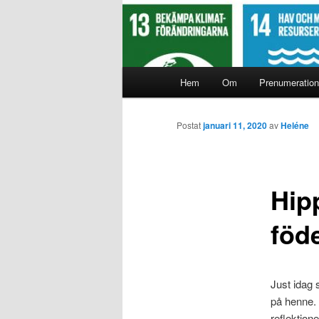
Huvudmeny
Hem
Om
Prenumeration
Hoppa
till
Postat
januari 11, 2020
av
Heléne
huvudinnehåll
Hip
föd
Just idag 
på henne. 
reflektion