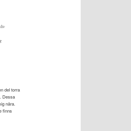
liv
g
en del torra
g. Dessa
ig nära.
e finns