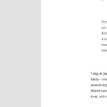
Far
på 
Kål
lek
ban
klä
I dag är ja
fakta – m
anteckning
Ibland kan
kvar, och