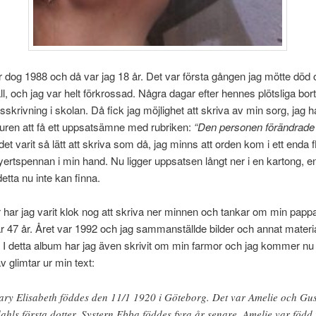
 dog 1988 och då var jag 18 år. Det var första gången jag mötte död 
ll, och jag var helt förkrossad. Några dagar efter hennes plötsliga bo
sskrivning i skolan. Då fick jag möjlighet att skriva av min sorg, jag 
uren att få ett uppsatsämne med rubriken:
“Den personen förändrade m
 det varit så lätt att skriva som då, jag minns att orden kom i ett enda
lyertspennan i min hand. Nu ligger uppsatsen långt ner i en kartong, e
etta nu inte kan finna.
 har jag varit klok nog att skriva ner minnen och tankar om min pap
r 47 år. Året var 1992 och jag sammanställde bilder och annat material
 I detta album har jag även skrivit om min farmor och jag kommer nu 
 glimtar ur min text:
ry Elisabeth föddes den 11/1 1920 i Göteborg. Det var Amelie och Gus
ahls första dotter. Systern Ebba föddes fyra år senare. Amelie var född