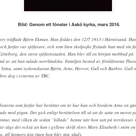
Bild: Genom ett fönster i Askö kyrka, mars 2016.
ry träffade Björn Ekman. Han föddes den 12/7 1913 i Härnösand. Ha
 och farfar var sjöfarare, och som liten skolpojke flyttade han med sin fa
l Göteborg, den stora sjöfartsstaden. Han blev till en början mobbad på
nd av att han talade norrländska. Familjen bestod av föräldrarna Theo
 Stina, samt syskonskaran Björn, Arne, Hervor, Gull och Barbro. Gull 
bro dog i sviterna av TBC.
historia som farfar har berättat om är hur han och brodern Arne en gå
ade med pigan. Det gick enligt berättelsen till så att de satte en morot p
pinne, med vilken de sedan “killade” henne när hon satt på torrdasset.
far sägs det också att han i gyllene skrift skrev Mary Elisabeth i snön en
g, till farmors ära (men hon blev inte glad).