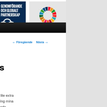
Inläggsnavigering
←
Föregående
Nästa
→
rs
lite extra
ring mina
ande.