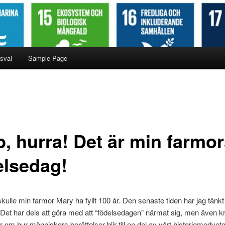
sval
Sample Page
p, hurra! Det är min farmo
elsedag!
skulle min farmor Mary ha fyllt 100 år. Den senaste tiden har jag tänkt 
Det har dels att göra med att “födelsedagen” närmat sig, men även k
er om hur människors berättelser blir till en del av vårt historiemedvet