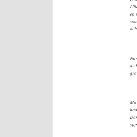
Lil
en 
som
och
När
av 
gra
Mar
had
Dan
ypp